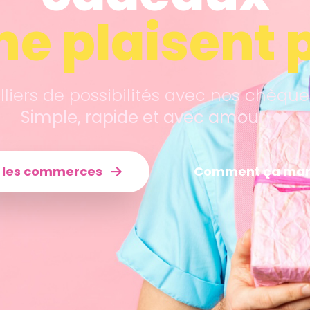
ne plaisent 
liers de possibilités avec nos chèqu
Simple, rapide et avec amour. ❤️
r les commerces
Comment ça mar