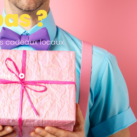
pas ?
es cadeaux locaux.
che ?